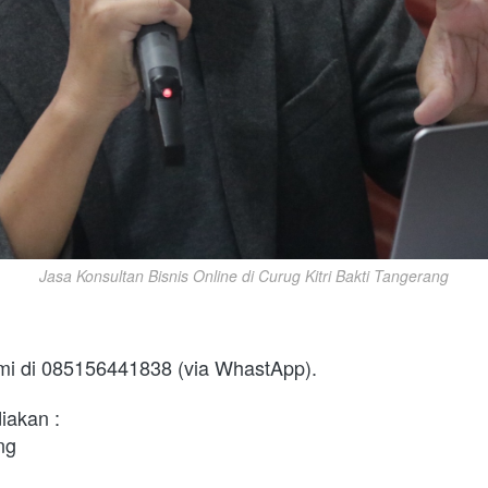
Jasa Konsultan Bisnis Online di Curug Kitri Bakti Tangerang
mi di 085156441838 (via WhastApp).
iakan :
ng