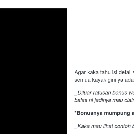
Agar kaka tahu isi detail 
semua kayak gini ya ada
_Diluar ratusan bonus wo
balas ni jadinya mau cl
*Bonusnya mumpung a
_Kaka mau lihat contoh