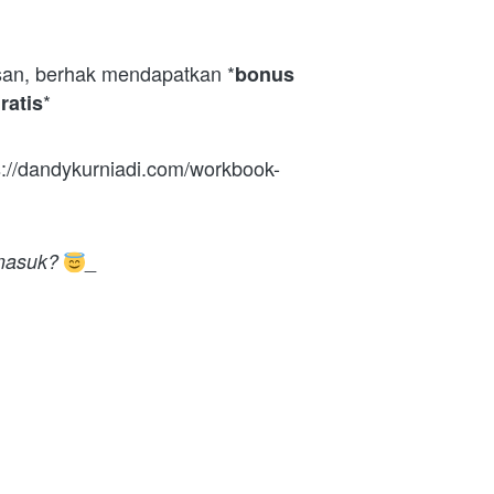
esan, berhak mendapatkan *
bonus 
*
ratis
s://dandykurniadi.com/workbook-
_ 
masuk? 